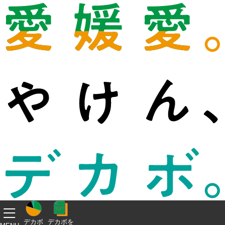
デカボ
デカボを