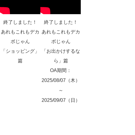
EVENT
NEWS
終了しました！
終了しました！
あれもこれもデカ
あれもこれもデカ
デカボを学ぶ
ボじゃん
ボじゃん
デカボアクションを知る
「ショッピング」
「お出かけするな
デカボメディアを読む
篇
ら」篇
OA期間：
愛媛のデカボヒーロー
2025/08/07（木）
～
本サイトについて
2025/09/07（日）
愛媛県地球温暖化防止活動推進センター
プライバシーポリシー