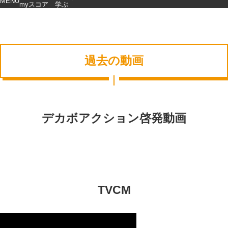
MENU
myスコア
学ぶ
過去の動画
デカボアクション啓発動画
トップページ
デカボmyスコア
デカボdeスタンプラリー - RALLY
終了
TVCM
愛媛愛。やけん、デカボ。LINEキャンペーン
終了