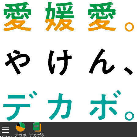
デカボ
デカボを