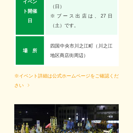
イベン
（日）
ト開催
※ブース出店は、27日
日
（土）です。
四国中央市川之江町（川之江
場 所
地区商店街周辺）
※イベント詳細は公式ホームページをご確認くだ
さい