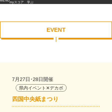
MENU
myスコア
学ぶ
EVENT
トップページ
デカボmyスコア
7月27日･28日開催
デカボdeスタンプラリー - RALLY
終了
県内イベント✕デカボ
愛媛愛。やけん、デカボ。LINEキャンペーン
四国中央紙まつり
終了