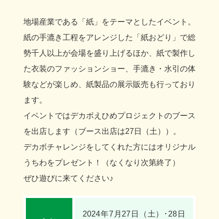
EVENT
地場産業である「紙」をテーマとしたイベント。
NEWS
紙の手漉き工程をアレンジした「紙おどり」で総
デカボを学ぶ
勢千人以上が会場を盛り上げるほか、紙で製作し
た衣装のファッションショー、手漉き・水引の体
デカボアクションを知る
験などが楽しめ、紙製品の展示販売も行っており
デカボメディアを読む
ます。
イベントではデカボえひめプロジェクトのブース
愛媛のデカボヒーロー
を出店します（ブース出店は27日（土））。
デカボチャレンジをしてくれた方にはオリジナル
本サイトについて
うちわをプレゼント！（なくなり次第終了）
ぜひ遊びに来てください♪
愛媛県地球温暖化防止活動推進センター
プライバシーポリシー
2024年7月27日（土）･28日